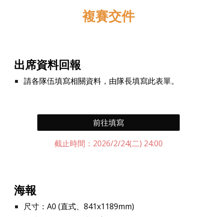
複賽
交件
出席資料回報
請各隊伍填寫相關資料，由隊長填寫此表單。
前往填寫
截止時間：202
6
/2/2
4
(
二
) 24:00
海報
尺寸：A0 (直式
、
841x1189mm)