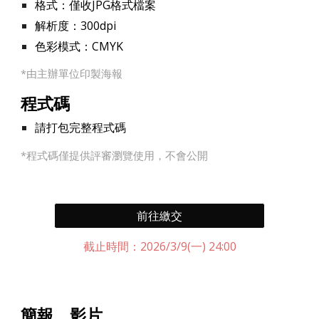
格式：僅收JPG格式檔案
解析度：300dpi
色彩模式：CMYK
*
由主辦單位印製海報
程式碼
請打包完整程式碼
*
程式碼僅
提供評審瀏覽使用，
不會公開
前往繳交
截止時間：202
6
/3/9(
一
) 24:00
簡報、影片