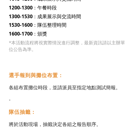
1
20
0-1
30
0
：午餐時段
1
30
0-1
53
0
：成果展示與交流時間
1
53
0-16
0
0
：隊伍整理時間
16
0
0-1700
：頒獎
*
本活動流程將視實際情況進行調整，最新資訊請以主辦單
位公告為準。
選手報到與攤位布置：
各組布置攤位時段，並請派員至
指定地點
測試簡報。
-
隊伍抽籤
：
將於活動現場，抽籤決定
各
組之報告順序。