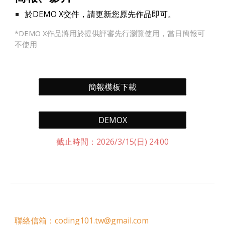
於DEMO X交件，請更新您原先作品即可。
*DEMO X作品將用於提供評審先行瀏覽使用，當日簡報可
不使用
簡報模板下載
DEMOX
截止時間：202
6
/3/
15
(
日
) 24:00
聯絡信箱：coding101.tw@gmail.com