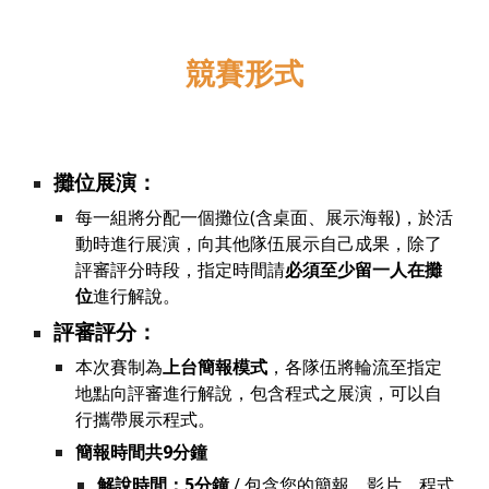
競賽
形式
攤位展演：
每一組將分配一個攤位(含桌面、展示海報)，於活
動時進行展演，向其他隊伍展示自己成果，除了
評審評分時段，指定時間請
必須至少留一人在攤
位
進行解說。
評審評分：
本次賽制為
上台簡報模式
，各隊伍將輪流至指定
地點向評審進行解說，包含程式之展演，可以自
行攜帶展示程式。
簡報時間共
9
分鐘
解說時間：
5
分鐘
/ 包含您的簡報、影片、程式