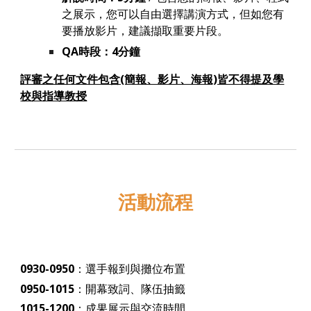
之展示，您可以自由選擇講演方式，但如您有
要播放影片，建議擷取重要片段。
QA時段：
4
分鐘
評審之任何文件包含(簡報、影片、海報)皆不得提及學
校與指導教授
活動流程
09
30
-
0950
：選手報到與攤位布置
0950
-
1015
：開幕致詞、隊伍抽籤
10
15
-1
20
0
：成果展示與交流時間