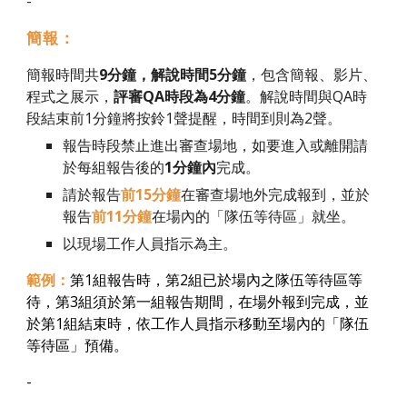
-
簡報
：
簡報時間共
9
分鐘，解說時間
5
分鐘
，包含簡報、影片、
程式之展示，
評審QA時段為
4
分鐘
。解說時間與QA時
段結束前1分鐘將
按
鈴
1
聲提醒，時間到則為
2聲
。
報告時段禁止進出
審查場地
，如要進入或離開請
於每組報告後的
1
分鐘內
完成。
請於報告
前
1
5
分鐘
在
審查場地
外完成報到，並於
報告
前
1
1
分鐘
在場內的「隊伍等待區」就坐。
以現場工作人員指示為主
。
範例：
第
1
組報告時，第
2
組已於場內之隊伍等待區等
待，第
3
組須於第一組報告期間，在場外報到完成，並
於第
1
組結束時，依工作人員指示移動至場內的「隊伍
等待區」預備。
-